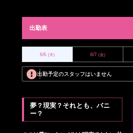
出勤表
6/6
6/7
(木)
(金)
本日出勤予定のスタッフはいません
夢？現実？それとも、バニ
ー？