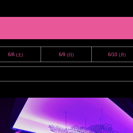
6/8
6/9
6/10
(土)
(日)
(月)