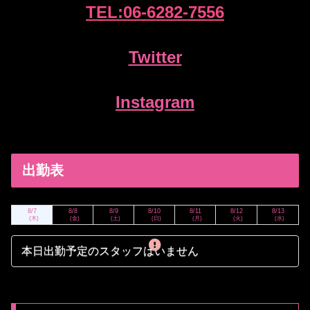
TEL:
06-6
282-7556
Twitter
Instagram
出勤表
8/7
8/8
8/9
8/10
8/11
8/12
8/13
(木)
(金)
(土)
(日)
(月)
(火)
(水)
本日出勤予定のスタッフはいません