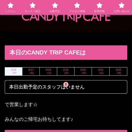
システム
キャスト紹介
出勤予定
アクセス情報
採用情報
お問い合わせ
本日のCANDY TRIP CAFEは
2/16
2/17
2/18
2/19
2/20
2/21
2/22
(木)
(金)
(土)
(日)
(月)
(火)
(水)
本日出勤予定のスタッフはいません
で営業します☆
みんなのご帰宅お待ちしてます♪