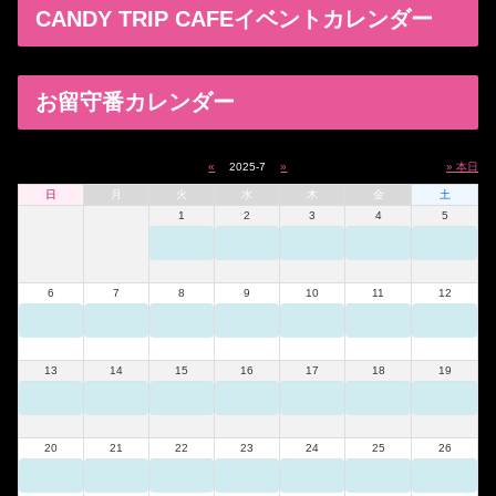
CANDY TRIP CAFEイベントカレンダー
お留守番カレンダー
«
2025-7
»
» 本日
日
月
火
水
木
金
土
1
2
3
4
5
6
7
8
9
10
11
12
13
14
15
16
17
18
19
20
21
22
23
24
25
26